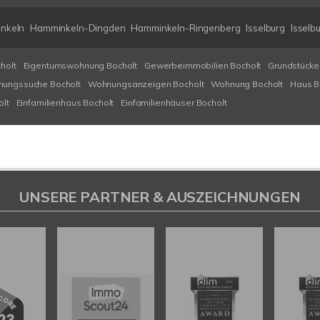
nkeln
Hamminkeln-Dingden
Hamminkeln-Ringenberg
Isselburg
Isselb
holt
Eigentumswohnung Bocholt
Gewerbeimmobilien Bocholt
Grundstücke
ungssuche Bocholt
Wohnungsanzeigen Bocholt
Wohnung Bocholt
Haus B
olt
Einfamilienhaus Bocholt
Einfamilienhäuser Bocholt
UNSERE PARTNER & AUSZEICHNUNGEN