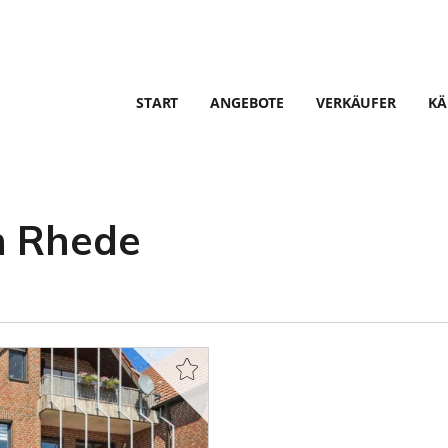
START
ANGEBOTE
VERKÄUFER
KÄ
n Rhede