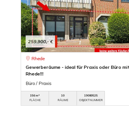
259.900,- €
Rhede
Gewerberäume - ideal für Praxis oder Büro mi
Rhede!!!
Büro / Praxis
156 m²
10
19080525
FLÄCHE
RÄUME
OBJEKTNUMMER