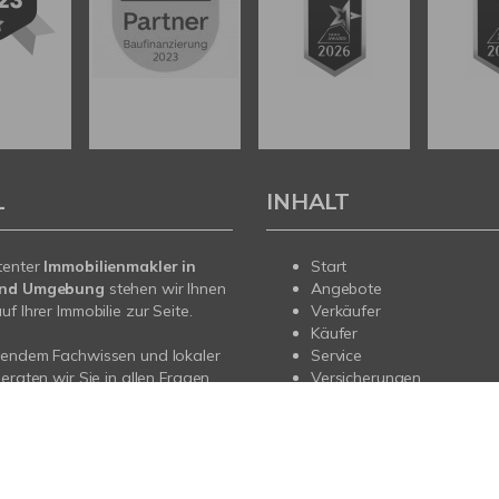
L
INHALT
tenter
Immobilienmakler in
Start
und Umgebung
stehen wir Ihnen
Angebote
f Ihrer Immobilie zur Seite.
Verkäufer
Käufer
sendem Fachwissen und lokaler
Service
beraten wir Sie in allen Fragen
Versicherungen
r Haus oder Ihre Wohnung in
Kontakt
nd Umgebung. Sprechen Sie uns
nd für Sie da.