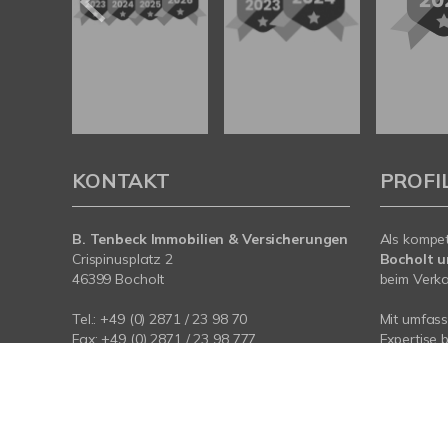
KONTAKT
PROFI
B. Tenbeck Immobilien & Versicherungen
Als kompe
Crispinusplatz 2
Bocholt 
46399 Bocholt
beim Verkau
Tel.: +49 (0) 2871 / 23 98 70
Mit umfas
Fax: +49 (0) 2871 / 23 98 777
Expertise 
E-Mail: info@tenbeck.de
rund um Ih
Internet: www.tenbeck.de
Bocholt u
an - wir si