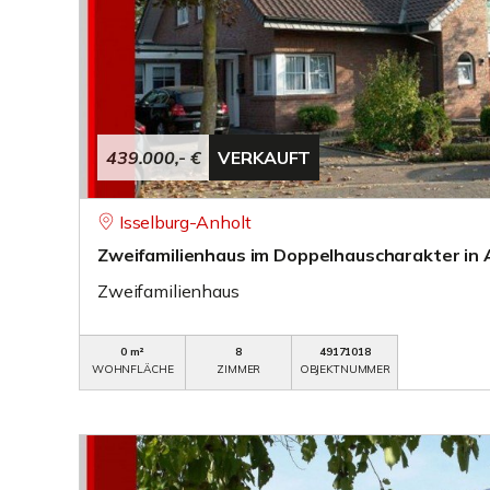
439.000,- €
VERKAUFT
Isselburg-Anholt
Zweifamilienhaus im Doppelhauscharakter in 
Zweifamilienhaus
0 m²
8
49171018
WOHNFLÄCHE
ZIMMER
OBJEKTNUMMER