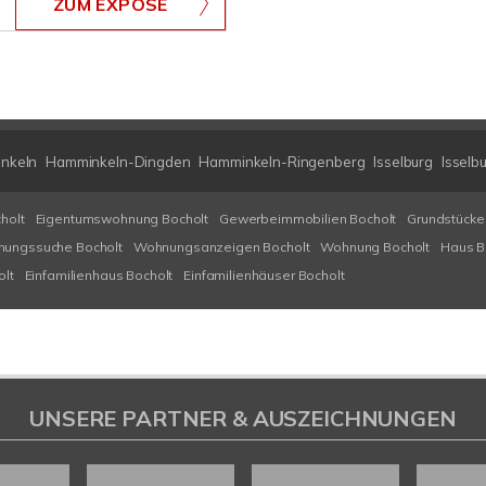
ZUM EXPOSÉ
nkeln
Hamminkeln-Dingden
Hamminkeln-Ringenberg
Isselburg
Isselb
holt
Eigentumswohnung Bocholt
Gewerbeimmobilien Bocholt
Grundstücke
ungssuche Bocholt
Wohnungsanzeigen Bocholt
Wohnung Bocholt
Haus B
olt
Einfamilienhaus Bocholt
Einfamilienhäuser Bocholt
UNSERE PARTNER & AUSZEICHNUNGEN