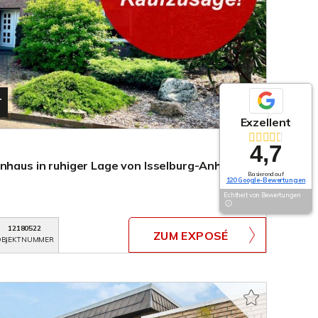
T
Exzellent
4,7
nhaus in ruhiger Lage von Isselburg-Anholt!
Basierend auf
120 Google-Bewertungen
Echtheit von Bewertungen
12180522
ZUM EXPOSÉ
BJEKTNUMMER