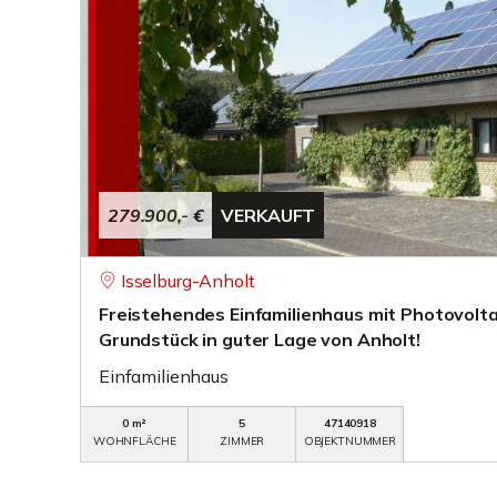
279.900,- €
VERKAUFT
Isselburg-Anholt
Freistehendes Einfamilienhaus mit Photovolt
Grundstück in guter Lage von Anholt!
Einfamilienhaus
0 m²
5
47140918
WOHNFLÄCHE
ZIMMER
OBJEKTNUMMER