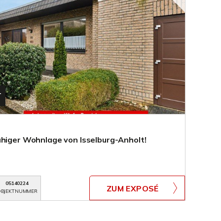
T
uhiger Wohnlage von Isselburg-Anholt!
05140224
ZUM EXPOSÉ
BJEKTNUMMER