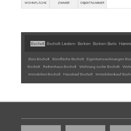
WOHNFLÄCHE
ZIMMER
OBJEKTNUMMER
Bocholt
Bocholt-Liedern
Borken
Borken-Burlo
Hammi
Büro Bocholt
Bürofläche Bocholt
Eigentumswohnungen Boc
Bocholt
Reihenhaus Bocholt
Wohnung suche Bocholt
Wohn
Immobilien Bocholt
Hauskauf Bocholt
Immobilienkauf Boch