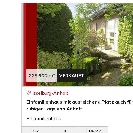
229.900,- €
VERKAUFT
Isselburg-Anholt
Einfamilienhaus mit ausreichend Platz auch für
ruhiger Lage von Anholt!
Einfamilienhaus
0 m²
8
31060517