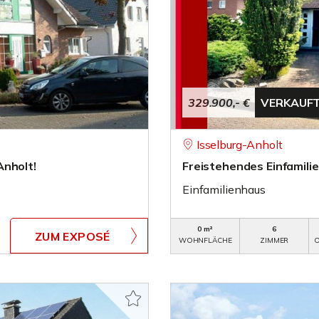
329.900,- €
VERKAUF
Isselburg-Anholt
Anholt!
Freistehendes Einfamilie
Einfamilienhaus
0 m²
6
ZUM EXPOSÉ
WOHNFLÄCHE
ZIMMER
O