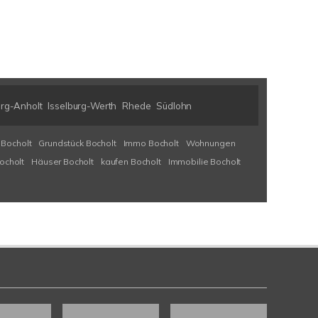
urg-Anholt
Isselburg-Werth
Rhede
Südlohn
 Bocholt
Grundstück Bocholt
Immo Bocholt
Wohnungen
ocholt
Häuser Bocholt
kaufen Bocholt
Immobilie Bocholt