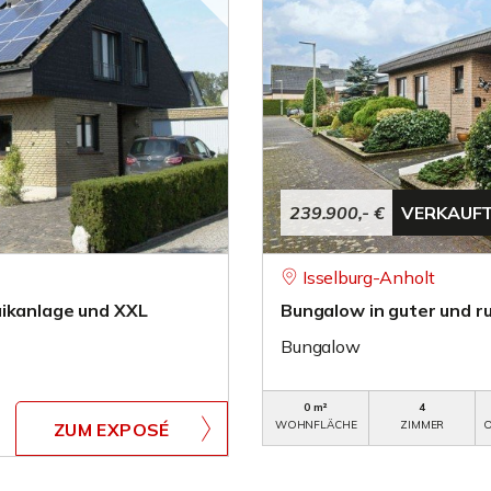
239.900,- €
VERKAUF
Isselburg-Anholt
aikanlage und XXL
Bungalow in guter und r
Bungalow
0 m²
4
WOHNFLÄCHE
ZIMMER
O
ZUM EXPOSÉ