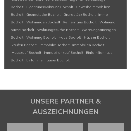
Bocholt
Eigentumswohnung Bocholt
Gewerbeimmobilien
Bocholt
Grundstücke Bocholt
Grundstück Bocholt
Immo
Bocholt
Wohnungen Bocholt
Reihenhaus Bocholt
Wohnung
suche Bocholt
Wohnungssuche Bocholt
Wohnungsanzeigen
Bocholt
Wohnung Bocholt
Haus Bocholt
Häuser Bocholt
kaufen Bocholt
Immobilie Bocholt
Immobilien Bocholt
Hauskauf Bocholt
Immobilienkauf Bocholt
Einfamilienhaus
Bocholt
Einfamilienhäuser Bocholt
UNSERE PARTNER &
AUSZEICHNUNGEN