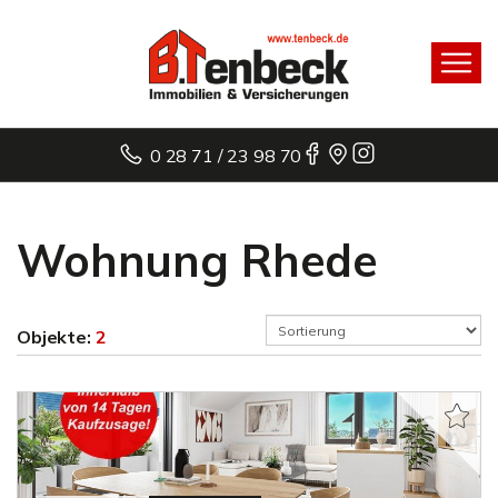
0 28 71 / 23 98 70
Wohnung Rhede
Objekte:
2