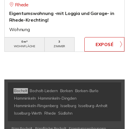
Rhede
Eigentumswohnung -mit Loggia und Garage- in
Rhede-Krechting!
Wohnung
0 m²
3
WOHNFLÄCHE
ZIMMER
Bocholt
Bocholt-Liedern
Borken
Borken-Burlo
Hamminkeln
Hamminkeln-Dingden
Hamminkeln-Ringenberg
Isselburg
Isselburg-Anholt
Isselburg-Werth
Rhede
Südlohn
Büro Bocholt
Bürofläche Bocholt
Eigentumswohnungen