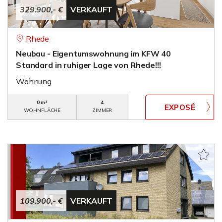
329.900,- €
VERKAUFT
Rhede
Neubau - Eigentumswohnung im KFW 40
Standard in ruhiger Lage von Rhede!!!
Wohnung
0 m²
4
WOHNFLÄCHE
ZIMMER
109.900,- €
VERKAUFT