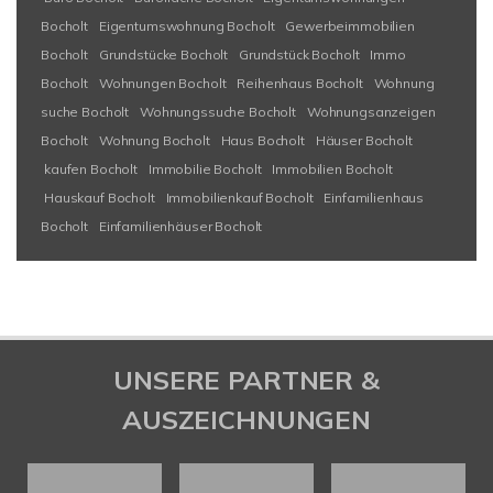
Bocholt
Eigentumswohnung Bocholt
Gewerbeimmobilien
Bocholt
Grundstücke Bocholt
Grundstück Bocholt
Immo
Bocholt
Wohnungen Bocholt
Reihenhaus Bocholt
Wohnung
suche Bocholt
Wohnungssuche Bocholt
Wohnungsanzeigen
Bocholt
Wohnung Bocholt
Haus Bocholt
Häuser Bocholt
kaufen Bocholt
Immobilie Bocholt
Immobilien Bocholt
Hauskauf Bocholt
Immobilienkauf Bocholt
Einfamilienhaus
Bocholt
Einfamilienhäuser Bocholt
UNSERE PARTNER &
AUSZEICHNUNGEN