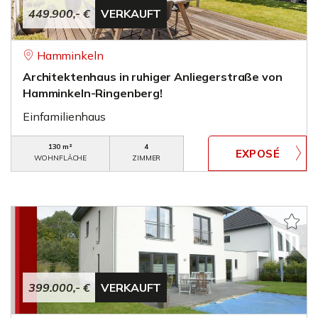
449.900,- €
VERKAUFT
Hamminkeln
Architektenhaus in ruhiger Anliegerstraße von
Hamminkeln-Ringenberg!
Einfamilienhaus
130 m²
4
WOHNFLÄCHE
ZIMMER
399.000,- €
VERKAUFT