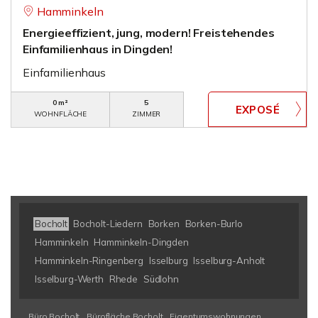
Hamminkeln
Energieeffizient, jung, modern! Freistehendes
Einfamilienhaus in Dingden!
Einfamilienhaus
0 m²
5
WOHNFLÄCHE
ZIMMER
Bocholt
Bocholt-Liedern
Borken
Borken-Burlo
Hamminkeln
Hamminkeln-Dingden
Hamminkeln-Ringenberg
Isselburg
Isselburg-Anholt
Isselburg-Werth
Rhede
Südlohn
Büro Bocholt
Bürofläche Bocholt
Eigentumswohnungen