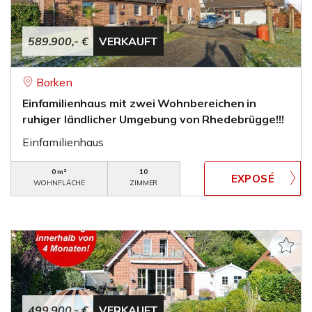
589.900,- €
VERKAUFT
Borken
Einfamilienhaus mit zwei Wohnbereichen in
ruhiger ländlicher Umgebung von Rhedebrügge!!!
Einfamilienhaus
0 m²
10
WOHNFLÄCHE
ZIMMER
499.900,- €
VERKAUFT