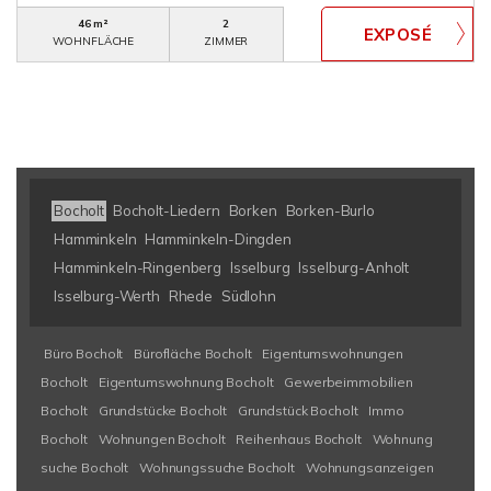
46 m²
2
WOHNFLÄCHE
ZIMMER
Bocholt
Bocholt-Liedern
Borken
Borken-Burlo
Hamminkeln
Hamminkeln-Dingden
Hamminkeln-Ringenberg
Isselburg
Isselburg-Anholt
Isselburg-Werth
Rhede
Südlohn
Büro Bocholt
Bürofläche Bocholt
Eigentumswohnungen
Bocholt
Eigentumswohnung Bocholt
Gewerbeimmobilien
Bocholt
Grundstücke Bocholt
Grundstück Bocholt
Immo
Bocholt
Wohnungen Bocholt
Reihenhaus Bocholt
Wohnung
suche Bocholt
Wohnungssuche Bocholt
Wohnungsanzeigen