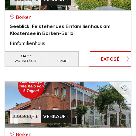
Borken
Seeblick! Feistehendes Einfamilienhaus am
Klostersee in Borken-Burlo!
Einfamilienhaus
114 m²
3
WOHNFLÄCHE
ZIMMER
449.900,- €
VERKAUFT
Borken