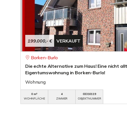
199.000,- €
VERKAUFT
Borken-Burlo
Die echte Alternative zum Haus! Eine nicht all
Eigentumswohnung in Borken-Burlo!
Wohnung
0 m²
4
03310119
WOHNFLÄCHE
ZIMMER
OBJEKTNUMMER