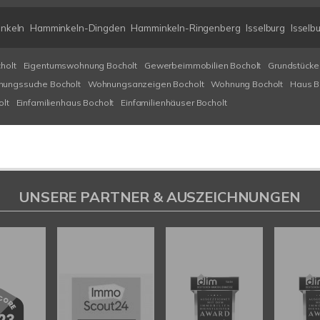
nkeln
Hamminkeln-Dingden
Hamminkeln-Ringenberg
Isselburg
Isselb
holt
Eigentumswohnung Bocholt
Gewerbeimmobilien Bocholt
Grundstücke
ungssuche Bocholt
Wohnungsanzeigen Bocholt
Wohnung Bocholt
Haus B
olt
Einfamilienhaus Bocholt
Einfamilienhäuser Bocholt
UNSERE PARTNER & AUSZEICHNUNGEN