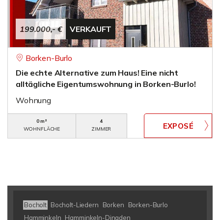
199.000,- €
VERKAUFT
Borken-Burlo
Die echte Alternative zum Haus! Eine nicht
alltägliche Eigentumswohnung in Borken-Burlo!
Wohnung
0 m²
4
WOHNFLÄCHE
ZIMMER
Bocholt
Bocholt-Liedern
Borken
Borken-Burlo
Hamminkeln
Hamminkeln-Dingden