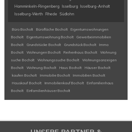
Hamminkeln-Ringenberg
Isselburg
Isselburg-Anholt
Isselburg-Werth
Rhede
Südlohn
Büro Bocholt
Bürofläche Bocholt
Eigentumswohnungen
Bocholt
Eigentumswohnung Bocholt
Gewerbeimmobilien
Bocholt
Grundstücke Bocholt
Grundstück Bocholt
Immo
Bocholt
Wohnungen Bocholt
Reihenhaus Bocholt
Wohnung
suche Bocholt
Wohnungssuche Bocholt
Wohnungsanzeigen
Bocholt
Wohnung Bocholt
Haus Bocholt
Häuser Bocholt
kaufen Bocholt
Immobilie Bocholt
Immobilien Bocholt
Hauskauf Bocholt
Immobilienkauf Bocholt
Einfamilienhaus
Bocholt
Einfamilienhäuser Bocholt
UNSERE PARTNER &