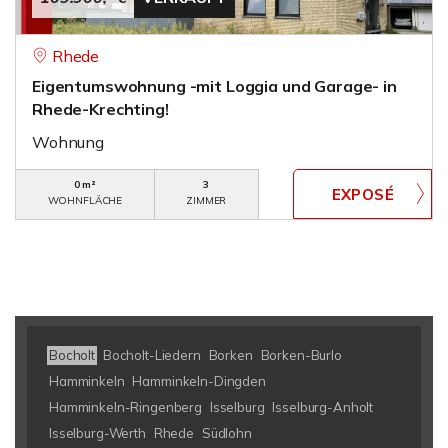
Rhede
Eigentumswohnung -mit Loggia und Garage- in
Rhede-Krechting!
Wohnung
0 m²
3
WOHNFLÄCHE
ZIMMER
Bocholt
Bocholt-Liedern
Borken
Borken-Burlo
Hamminkeln
Hamminkeln-Dingden
Hamminkeln-Ringenberg
Isselburg
Isselburg-Anholt
Isselburg-Werth
Rhede
Südlohn