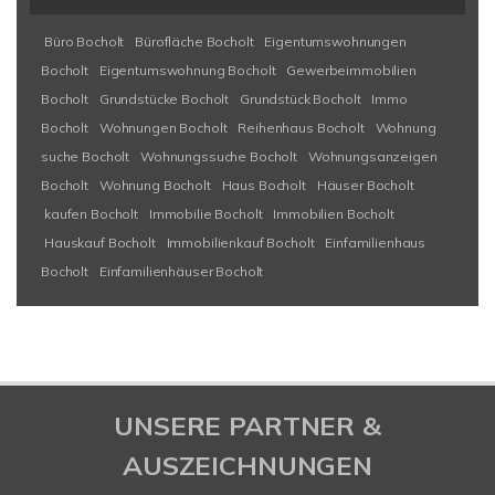
Büro Bocholt
Bürofläche Bocholt
Eigentumswohnungen
Bocholt
Eigentumswohnung Bocholt
Gewerbeimmobilien
Bocholt
Grundstücke Bocholt
Grundstück Bocholt
Immo
Bocholt
Wohnungen Bocholt
Reihenhaus Bocholt
Wohnung
suche Bocholt
Wohnungssuche Bocholt
Wohnungsanzeigen
Bocholt
Wohnung Bocholt
Haus Bocholt
Häuser Bocholt
kaufen Bocholt
Immobilie Bocholt
Immobilien Bocholt
Hauskauf Bocholt
Immobilienkauf Bocholt
Einfamilienhaus
Bocholt
Einfamilienhäuser Bocholt
UNSERE PARTNER &
AUSZEICHNUNGEN