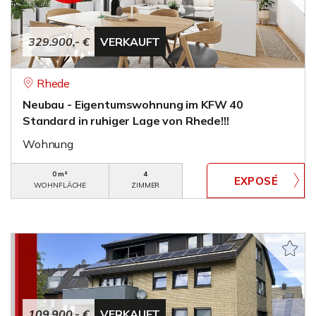
329.900,- €
VERKAUFT
Rhede
Neubau - Eigentumswohnung im KFW 40
Standard in ruhiger Lage von Rhede!!!
Wohnung
0 m²
4
WOHNFLÄCHE
ZIMMER
109.900,- €
VERKAUFT