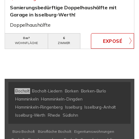
Sanierungsbedürftige Doppelhaushälfte mit
Garage in Isselburg-Werth!
Doppelhaushälfte
0 m²
6
WOHNFLÄCHE
ZIMMER
Bocholt
Bocholt-Liedern
Borken
Borken-Burlo
Hamminkeln
Hamminkeln-Dingden
Hamminkeln-Ringenberg
Isselburg
Isselburg-Anholt
Isselburg-Werth
Rhede
Südlohn
Büro Bocholt
Bürofläche Bocholt
Eigentumswohnungen