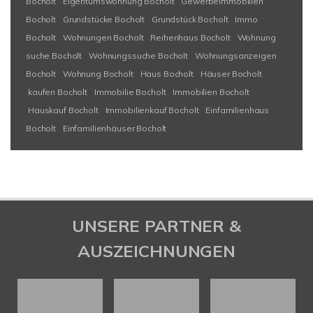
Bocholt
Eigentumswohnung Bocholt
Gewerbeimmobilien
Bocholt
Grundstücke Bocholt
Grundstück Bocholt
Immo
Bocholt
Wohnungen Bocholt
Reihenhaus Bocholt
Wohnung
suche Bocholt
Wohnungssuche Bocholt
Wohnungsanzeigen
Bocholt
Wohnung Bocholt
Haus Bocholt
Häuser Bocholt
kaufen Bocholt
Immobilie Bocholt
Immobilien Bocholt
Hauskauf Bocholt
Immobilienkauf Bocholt
Einfamilienhaus
Bocholt
Einfamilienhäuser Bocholt
UNSERE PARTNER &
AUSZEICHNUNGEN