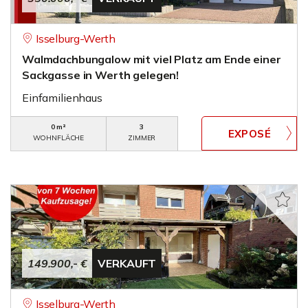
Isselburg-Werth
Walmdachbungalow mit viel Platz am Ende einer
Sackgasse in Werth gelegen!
Einfamilienhaus
0 m²
3
WOHNFLÄCHE
ZIMMER
149.900,- €
VERKAUFT
Isselburg-Werth