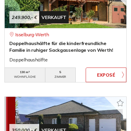
249.900,- €
VERKAUFT
Isselburg-Werth
Doppelhaushälfte für die kinderfreundliche
Familie in ruhiger Sackgassenlage von Werth!
Doppelhaushälfte
130 m²
5
WOHNFLÄCHE
ZIMMER
350.000,- €
VERKAUFT