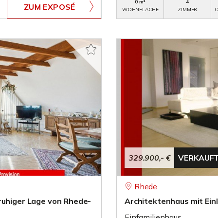
0 m²
4
ZUM EXPOSÉ
WOHNFLÄCHE
ZIMMER
O
329.900,- €
VERKAUF
Rhede
ruhiger Lage von Rhede-
Architektenhaus mit Ein
Einfamilienhaus