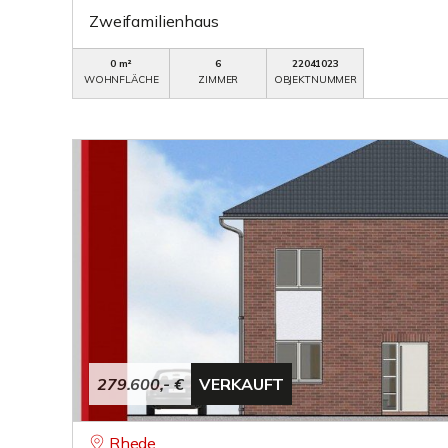
Zweifamilienhaus
0 m²
6
22041023
WOHNFLÄCHE
ZIMMER
OBJEKTNUMMER
279.600,- €
VERKAUFT
Rhede