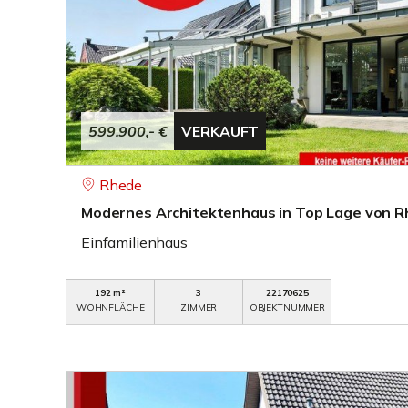
599.900,- €
VERKAUFT
Rhede
Modernes Architektenhaus in Top Lage von R
Einfamilienhaus
192 m²
3
22170625
WOHNFLÄCHE
ZIMMER
OBJEKTNUMMER