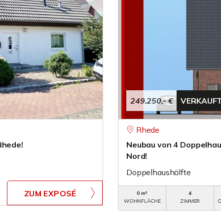
249.250,- €
VERKAUF
Rhede
Rhede!
Neubau von 4 Doppelhaus
Nord!
Doppelhaushälfte
ZUM EXPOSÉ
0 m²
4
WOHNFLÄCHE
ZIMMER
O