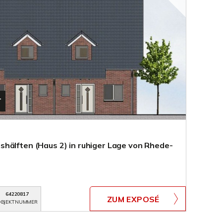
T
hälften (Haus 2) in ruhiger Lage von Rhede-
64220817
ZUM EXPOSÉ
BJEKTNUMMER