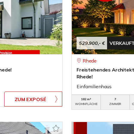
529.900,- €
VERKAUF
Rhede
hede!
Freistehendes Architekt
Rhede!
Einfamilienhaus
ZUM EXPOSÉ
182 m²
7
WOHNFLÄCHE
ZIMMER
O