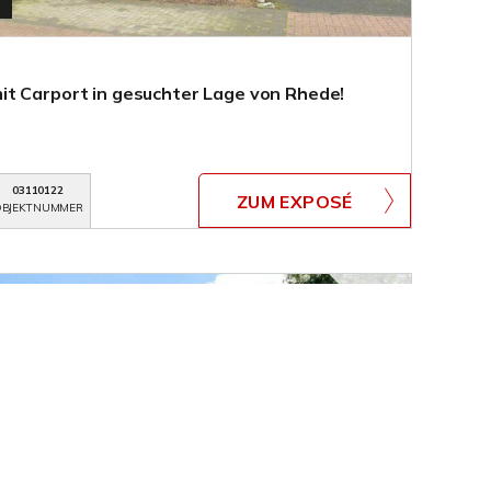
t Carport in gesuchter Lage von Rhede!
03110122
ZUM EXPOSÉ
BJEKTNUMMER