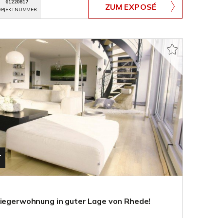
61220817
ZUM EXPOSÉ
BJEKTNUMMER
T
liegerwohnung in guter Lage von Rhede!