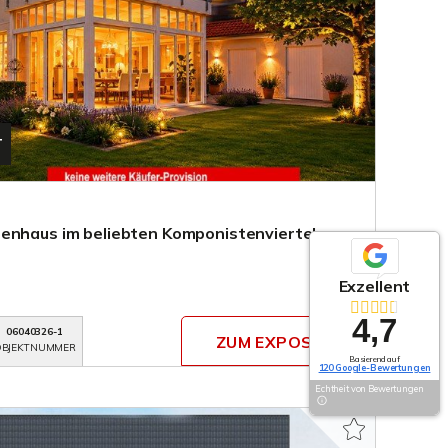
T
enhaus im beliebten Komponistenviertel von
Exzellent
4,7
06040326-1
ZUM EXPOSÉ
BJEKTNUMMER
Basierend auf
120 Google-Bewertungen
Echtheit von Bewertungen