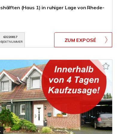
hälften (Haus 1) in ruhiger Lage von Rhede-
63220817
ZUM EXPOSÉ
BJEKTNUMMER
T