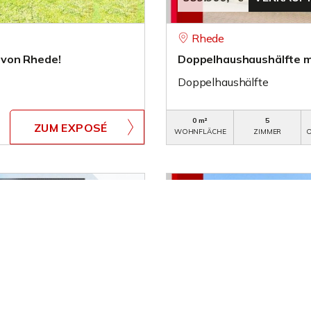
Rhede
 von Rhede!
Doppelhaushaushälfte mi
Doppelhaushälfte
0 m²
5
ZUM EXPOSÉ
WOHNFLÄCHE
ZIMMER
O