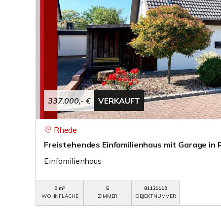
337.000,- €
VERKAUFT
Rhede
Freistehendes Einfamilienhaus mit Garage in 
Einfamilienhaus
0 m²
5
81121119
WOHNFLÄCHE
ZIMMER
OBJEKTNUMMER