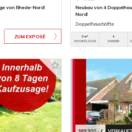
age von Rhede-Nord!
Neubau von 4 Doppelhaus
Nord!
Doppelhaushälfte
ZUM EXPOSÉ
0 m²
4
WOHNFLÄCHE
ZIMMER
O
389.900,- €
VERKAUF