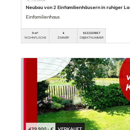
Neubau von 2 Einfamilienhäusern in ruhiger L
Einfamilienhaus
0 m²
4
6122220817
WOHNFLÄCHE
ZIMMER
OBJEKTNUMMER
439.900,- €
VERKAUFT