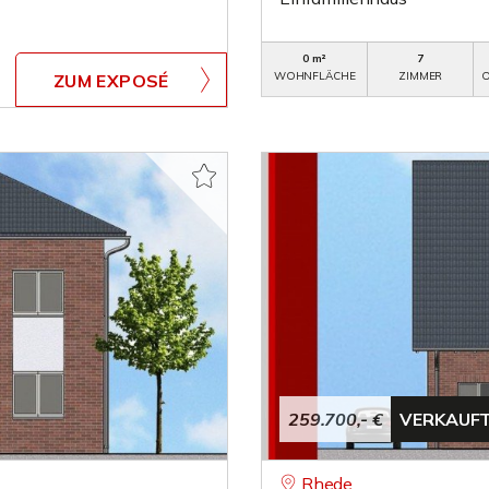
0 m²
7
WOHNFLÄCHE
ZIMMER
O
ZUM EXPOSÉ
259.700,- €
VERKAUF
Rhede