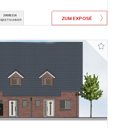
29091116
ZUM EXPOSÉ
BJEKTNUMMER
T