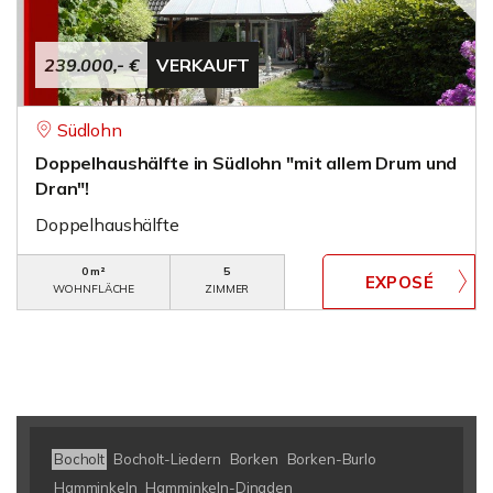
239.000,- €
VERKAUFT
Südlohn
Doppelhaushälfte in Südlohn "mit allem Drum und
Dran"!
Doppelhaushälfte
0 m²
5
WOHNFLÄCHE
ZIMMER
Bocholt
Bocholt-Liedern
Borken
Borken-Burlo
Hamminkeln
Hamminkeln-Dingden