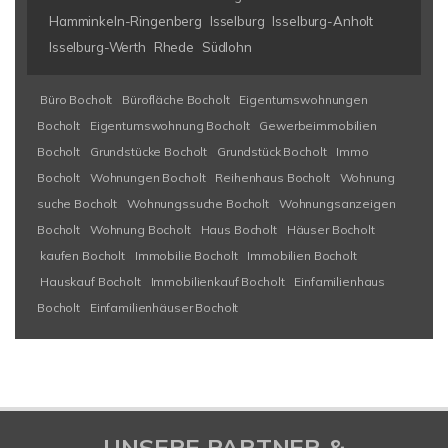
Hamminkeln-Ringenberg
Isselburg
Isselburg-Anholt
Isselburg-Werth
Rhede
Südlohn
Büro Bocholt
Bürofläche Bocholt
Eigentumswohnungen
Bocholt
Eigentumswohnung Bocholt
Gewerbeimmobilien
Bocholt
Grundstücke Bocholt
Grundstück Bocholt
Immo
Bocholt
Wohnungen Bocholt
Reihenhaus Bocholt
Wohnung
suche Bocholt
Wohnungssuche Bocholt
Wohnungsanzeigen
Bocholt
Wohnung Bocholt
Haus Bocholt
Häuser Bocholt
kaufen Bocholt
Immobilie Bocholt
Immobilien Bocholt
Hauskauf Bocholt
Immobilienkauf Bocholt
Einfamilienhaus
Bocholt
Einfamilienhäuser Bocholt
UNSERE PARTNER &