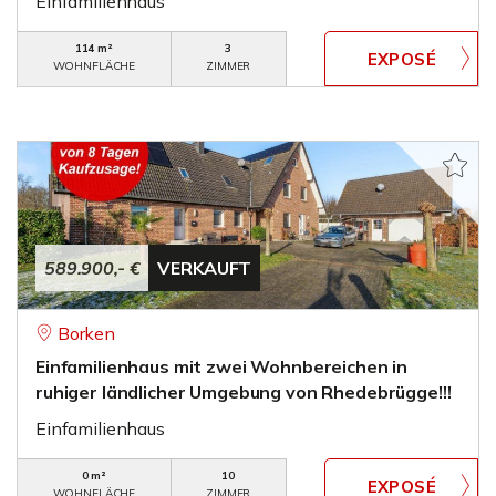
Einfamilienhaus
114 m²
3
WOHNFLÄCHE
ZIMMER
589.900,- €
VERKAUFT
Borken
Einfamilienhaus mit zwei Wohnbereichen in
ruhiger ländlicher Umgebung von Rhedebrügge!!!
Einfamilienhaus
0 m²
10
WOHNFLÄCHE
ZIMMER