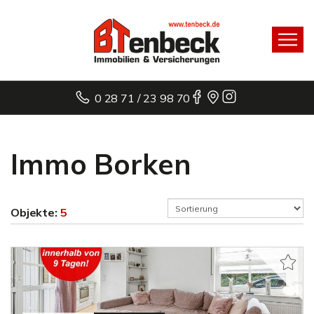
0 28 71 / 23 98 70
Immo Borken
Objekte:
5