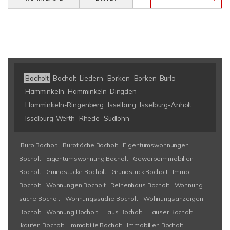
Bocholt
Bocholt-Liedern
Borken
Borken-Burlo
Hamminkeln
Hamminkeln-Dingden
Hamminkeln-Ringenberg
Isselburg
Isselburg-Anholt
Isselburg-Werth
Rhede
Südlohn
Büro Bocholt
Bürofläche Bocholt
Eigentumswohnungen
Bocholt
Eigentumswohnung Bocholt
Gewerbeimmobilien
Bocholt
Grundstücke Bocholt
Grundstück Bocholt
Immo
Bocholt
Wohnungen Bocholt
Reihenhaus Bocholt
Wohnung
suche Bocholt
Wohnungssuche Bocholt
Wohnungsanzeigen
Bocholt
Wohnung Bocholt
Haus Bocholt
Häuser Bocholt
kaufen Bocholt
Immobilie Bocholt
Immobilien Bocholt