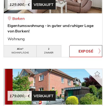
129.900,- €
VERKAUFT
Borken
Eigentumswohnung - in guter und ruhiger Lage
von Borken!
Wohnung
46 m²
2
WOHNFLÄCHE
ZIMMER
179.000,- €
VERKAUFT