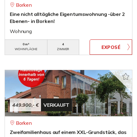
Borken
Eine nicht alltägliche Eigentumswohnung -über 2
Ebenen- in Borken!
Wohnung
0 m²
4
WOHNFLÄCHE
ZIMMER
449.900,- €
VERKAUFT
Borken
Zweifamilienhaus auf einem XXL-Grundstück, das