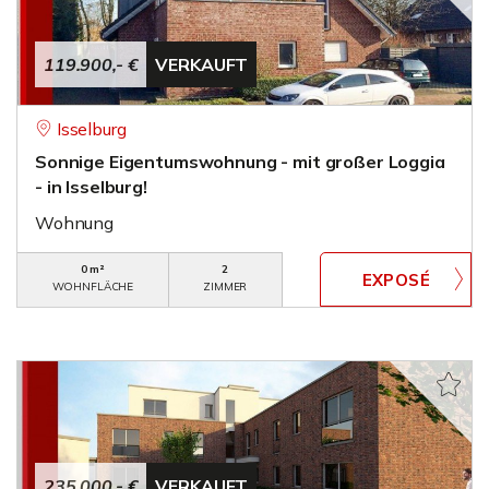
119.900,- €
VERKAUFT
Isselburg
Sonnige Eigentumswohnung - mit großer Loggia
- in Isselburg!
Wohnung
0 m²
2
WOHNFLÄCHE
ZIMMER
235.000,- €
VERKAUFT