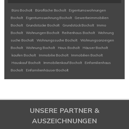
Büro Bocholt
Bürofläche Bocholt
Eigentumswohnungen
Bocholt
Eigentumswohnung Bocholt
Gewerbeimmobilien
Bocholt
Grundstücke Bocholt
Grundstück Bocholt
Immo
Bocholt
Wohnungen Bocholt
Reihenhaus Bocholt
Wohnung
suche Bocholt
Wohnungssuche Bocholt
Wohnungsanzeigen
Bocholt
Wohnung Bocholt
Haus Bocholt
Häuser Bocholt
kaufen Bocholt
Immobilie Bocholt
Immobilien Bocholt
Hauskauf Bocholt
Immobilienkauf Bocholt
Einfamilienhaus
Bocholt
Einfamilienhäuser Bocholt
UNSERE PARTNER &
AUSZEICHNUNGEN