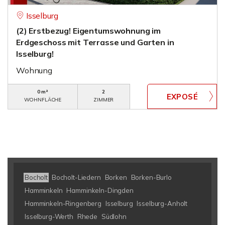
Isselburg
(2) Erstbezug! Eigentumswohnung im
Erdgeschoss mit Terrasse und Garten in
Isselburg!
Wohnung
0 m²
2
WOHNFLÄCHE
ZIMMER
Bocholt
Bocholt-Liedern
Borken
Borken-Burlo
Hamminkeln
Hamminkeln-Dingden
Hamminkeln-Ringenberg
Isselburg
Isselburg-Anholt
Isselburg-Werth
Rhede
Südlohn