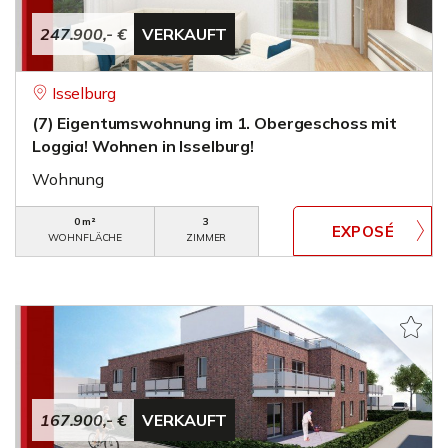
247.900,- €
VERKAUFT
Isselburg
(7) Eigentumswohnung im 1. Obergeschoss mit
Loggia! Wohnen in Isselburg!
Wohnung
0 m²
3
WOHNFLÄCHE
ZIMMER
167.900,- €
VERKAUFT