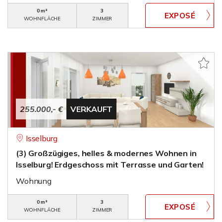
0 m²
3
WOHNFLÄCHE
ZIMMER
255.000,- €
VERKAUFT
Isselburg
(3) Großzügiges, helles & modernes Wohnen in
Isselburg! Erdgeschoss mit Terrasse und Garten!
Wohnung
0 m²
3
WOHNFLÄCHE
ZIMMER