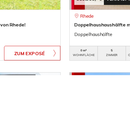
Rhede
 von Rhede!
Doppelhaushaushälfte mi
Doppelhaushälfte
0 m²
5
ZUM EXPOSÉ
WOHNFLÄCHE
ZIMMER
O