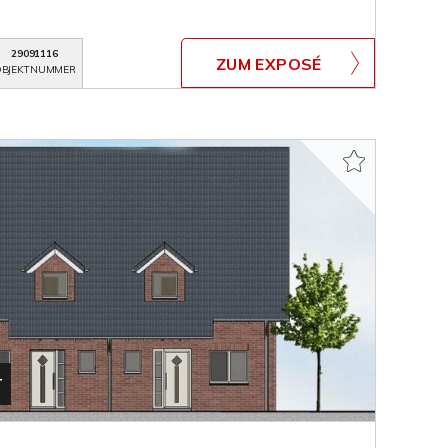
29091116
ZUM EXPOSÉ
BJEKTNUMMER
T