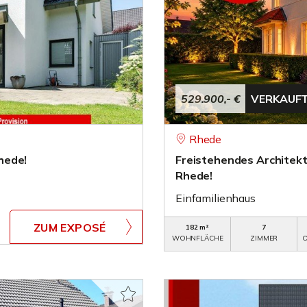
529.900,- €
VERKAUF
Rhede
hede!
Freistehendes Architekt
Rhede!
Einfamilienhaus
ZUM EXPOSÉ
182 m²
7
WOHNFLÄCHE
ZIMMER
O