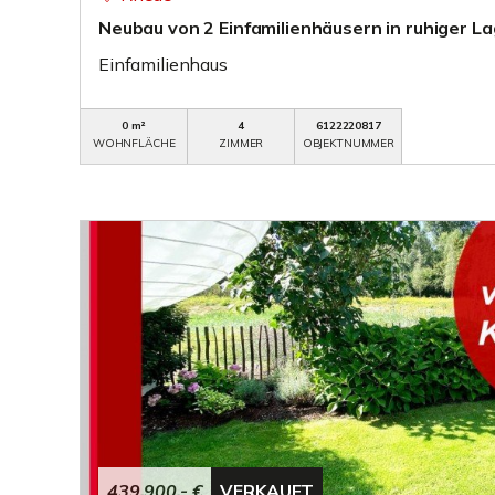
Neubau von 2 Einfamilienhäusern in ruhiger L
Einfamilienhaus
0 m²
4
6122220817
WOHNFLÄCHE
ZIMMER
OBJEKTNUMMER
439.900,- €
VERKAUFT