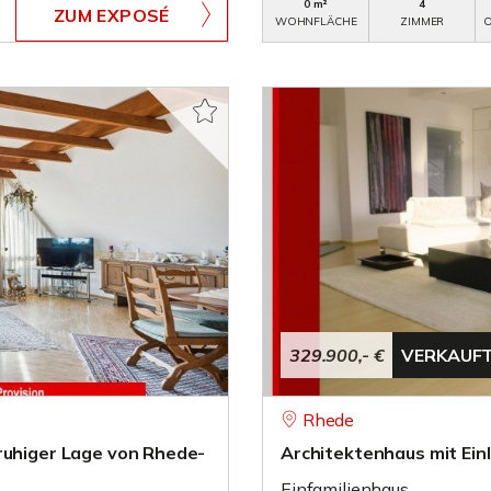
0 m²
4
ZUM EXPOSÉ
WOHNFLÄCHE
ZIMMER
O
329.900,- €
VERKAUF
Rhede
ruhiger Lage von Rhede-
Architektenhaus mit Ein
Einfamilienhaus