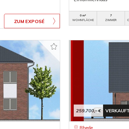
0 m²
7
WOHNFLÄCHE
ZIMMER
O
ZUM EXPOSÉ
259.700,- €
VERKAUF
Rhede