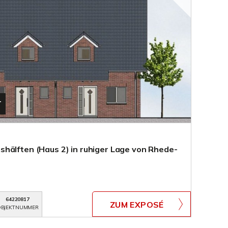
T
hälften (Haus 2) in ruhiger Lage von Rhede-
64220817
ZUM EXPOSÉ
BJEKTNUMMER