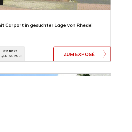
t Carport in gesuchter Lage von Rhede!
03110122
ZUM EXPOSÉ
BJEKTNUMMER