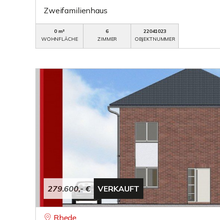
Zweifamilienhaus
0 m²
6
22041023
WOHNFLÄCHE
ZIMMER
OBJEKTNUMMER
279.600,- €
VERKAUFT
Rhede