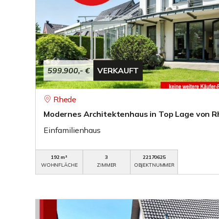
599.900,- €
VERKAUFT
Rhede
Modernes Architektenhaus in Top Lage von R
Einfamilienhaus
192 m²
3
22170625
WOHNFLÄCHE
ZIMMER
OBJEKTNUMMER