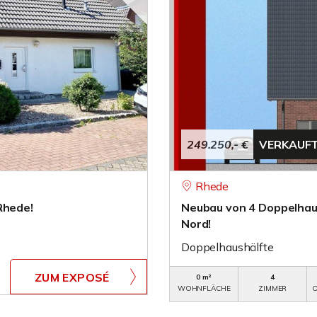
249.250,- €
VERKAUF
Rhede
Rhede!
Neubau von 4 Doppelhaus
Nord!
Doppelhaushälfte
ZUM EXPOSÉ
0 m²
4
WOHNFLÄCHE
ZIMMER
O