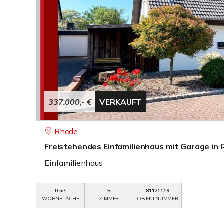
337.000,- €
VERKAUFT
Rhede
Freistehendes Einfamilienhaus mit Garage in 
Einfamilienhaus
0 m²
5
81121119
WOHNFLÄCHE
ZIMMER
OBJEKTNUMMER