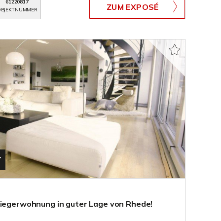
61220817
ZUM EXPOSÉ
BJEKTNUMMER
T
liegerwohnung in guter Lage von Rhede!