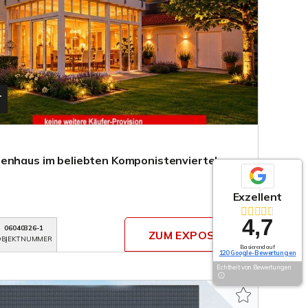
T
enhaus im beliebten Komponistenviertel von
Exzellent
4,7
06040326-1
ZUM EXPOSÉ
BJEKTNUMMER
Basierend auf
120 Google-Bewertungen
Echtheit von Bewertungen