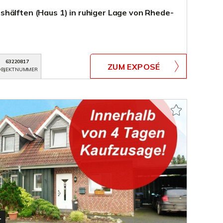
hälften (Haus 1) in ruhiger Lage von Rhede-
63220817
ZUM EXPOSÉ
BJEKTNUMMER
T