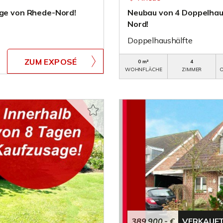
age von Rhede-Nord!
Neubau von 4 Doppelhaus
Nord!
Doppelhaushälfte
ZUM EXPOSÉ
0 m²
4
WOHNFLÄCHE
ZIMMER
O
389.900,- €
VERKAUF