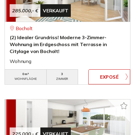
285.000,- €
VERKAUFT
Bocholt
(2) Idealer Grundriss! Moderne 3-Zimmer-
Wohnung im Erdgeschoss mit Terrasse in
Citylage von Bocholt!
Wohnung
0 m²
3
WOHNFLÄCHE
ZIMMER
225.000,- €
VERKAUFT