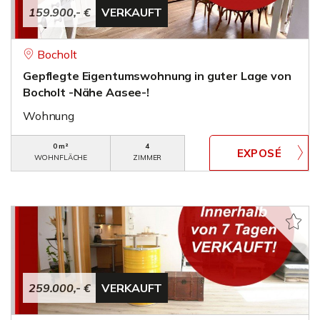
159.900,- €
VERKAUFT
Bocholt
Gepflegte Eigentumswohnung in guter Lage von
Bocholt -Nähe Aasee-!
Wohnung
0 m²
4
WOHNFLÄCHE
ZIMMER
259.000,- €
VERKAUFT