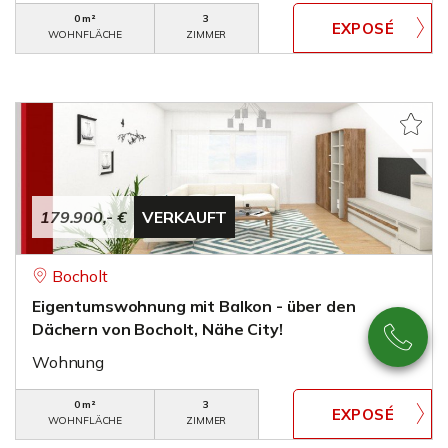
0 m²
3
WOHNFLÄCHE
ZIMMER
179.900,- €
VERKAUFT
Bocholt
Eigentumswohnung mit Balkon - über den
Dächern von Bocholt, Nähe City!
Wohnung
0 m²
3
WOHNFLÄCHE
ZIMMER