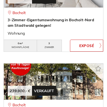
Bocholt
3-Zimmer-Eigentumswohnung in Bocholt-Nord
am Stadtwald gelegen!
Wohnung
0 m²
3
WOHNFLÄCHE
ZIMMER
239.900,- €
VERKAUFT
Bocholt