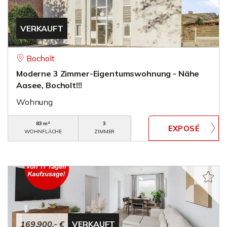
VERKAUFT
Bocholt
Moderne 3 Zimmer-Eigentumswohnung - Nähe
Aasee, Bocholt!!!
Wohnung
83 m²
3
WOHNFLÄCHE
ZIMMER
169.900,- €
VERKAUFT