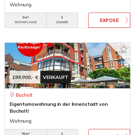
Wohnung
0 m²
3
WOHNFLÄCHE
ZIMMER
199.900,- €
VERKAUFT
Bocholt
Eigentumswohnung in der Innenstadt von
Bocholt!
Wohnung
76 m²
2