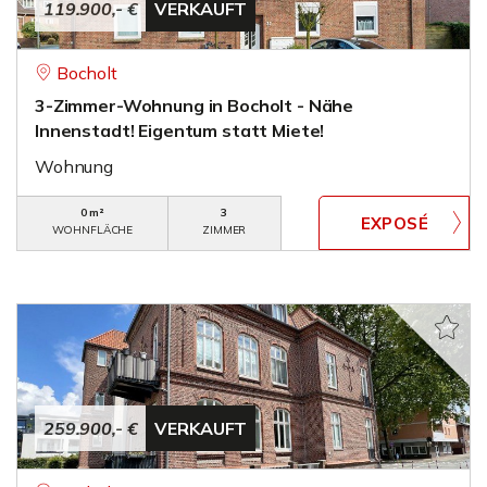
119.900,- €
VERKAUFT
Bocholt
3-Zimmer-Wohnung in Bocholt - Nähe
Innenstadt! Eigentum statt Miete!
Wohnung
0 m²
3
WOHNFLÄCHE
ZIMMER
259.900,- €
VERKAUFT