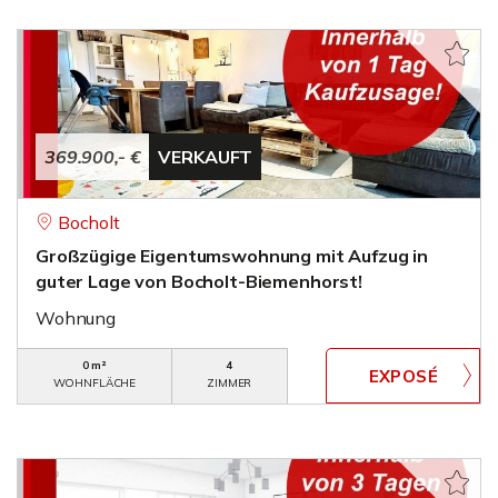
369.900,- €
VERKAUFT
Bocholt
Großzügige Eigentumswohnung mit Aufzug in
guter Lage von Bocholt-Biemenhorst!
Wohnung
0 m²
4
WOHNFLÄCHE
ZIMMER