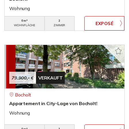
Wohnung
0 m²
2
WOHNFLÄCHE
ZIMMER
79.900,- €
VERKAUFT
Bocholt
Appartement in City-Lage von Bocholt!
Wohnung
0 m²
1