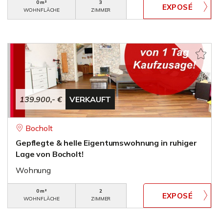
0 m²
3
WOHNFLÄCHE
ZIMMER
139.900,- €
VERKAUFT
Bocholt
Gepflegte & helle Eigentumswohnung in ruhiger
Lage von Bocholt!
Wohnung
0 m²
2
WOHNFLÄCHE
ZIMMER