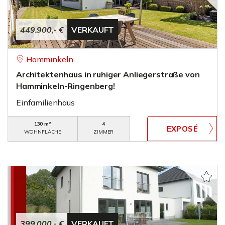
449.900,- €
VERKAUFT
Hamminkeln
Architektenhaus in ruhiger Anliegerstraße von
Hamminkeln-Ringenberg!
Einfamilienhaus
130 m²
4
WOHNFLÄCHE
ZIMMER
399.000,- €
VERKAUFT