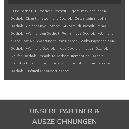
Büro Bocholt
Bürofläche Bocholt
Eigentumswohnungen
Bocholt
Eigentumswohnung Bocholt
Gewerbeimmobilien
Bocholt
Grundstücke Bocholt
Grundstück Bocholt
Immo
Bocholt
Wohnungen Bocholt
Reihenhaus Bocholt
Wohnung
suche Bocholt
Wohnungssuche Bocholt
Wohnungsanzeigen
Bocholt
Wohnung Bocholt
Haus Bocholt
Häuser Bocholt
kaufen Bocholt
Immobilie Bocholt
Immobilien Bocholt
Hauskauf Bocholt
Immobilienkauf Bocholt
Einfamilienhaus
Bocholt
Einfamilienhäuser Bocholt
UNSERE PARTNER &
AUSZEICHNUNGEN