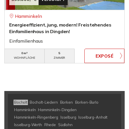
Hamminkeln
Energieeffizient, jung, modern! Freistehendes
Einfamilienhaus in Dingden!
Einfamilienhaus
0 m²
5
WOHNFLÄCHE
ZIMMER
Bocholt
Bocholt-Liedern
Borken
Borken-Burlo
Hamminkeln
Hamminkeln-Dingden
Hamminkeln-Ringenberg
Isselburg
Isselburg-Anholt
Isselburg-Werth
Rhede
Südlohn