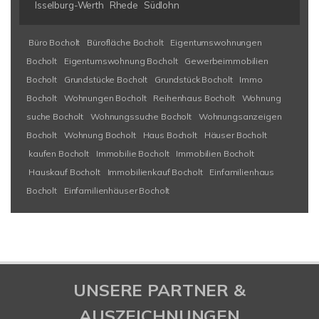
Isselburg-Werth
Rhede
Südlohn
Büro Bocholt
Bürofläche Bocholt
Eigentumswohnungen
Bocholt
Eigentumswohnung Bocholt
Gewerbeimmobilien
Bocholt
Grundstücke Bocholt
Grundstück Bocholt
Immo
Bocholt
Wohnungen Bocholt
Reihenhaus Bocholt
Wohnung
suche Bocholt
Wohnungssuche Bocholt
Wohnungsanzeigen
Bocholt
Wohnung Bocholt
Haus Bocholt
Häuser Bocholt
kaufen Bocholt
Immobilie Bocholt
Immobilien Bocholt
Hauskauf Bocholt
Immobilienkauf Bocholt
Einfamilienhaus
Bocholt
Einfamilienhäuser Bocholt
UNSERE PARTNER &
AUSZEICHNUNGEN