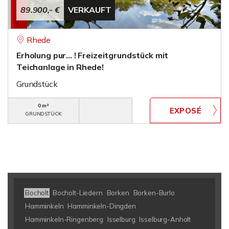
89.900,- €
VERKAUFT
Rhede
Erholung pur... ! Freizeitgrundstück mit
Teichanlage in Rhede!
Grundstück
0 m²
GRUNDSTÜCK
Bocholt
Bocholt-Liedern
Borken
Borken-Burlo
Hamminkeln
Hamminkeln-Dingden
Hamminkeln-Ringenberg
Isselburg
Isselburg-Anholt