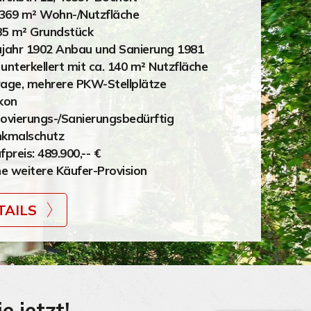
 369 m² Wohn-/Nutzfläche
85 m² Grundstück
jahr 1902 Anbau und Sanierung 1981
l unterkellert mit ca. 140 m² Nutzfläche
age, mehrere PKW-Stellplätze
kon
ovierungs-/Sanierungsbedürftig
kmalschutz
fpreis: 489.900,-- €
ne weitere Käufer-Provision
TAILS
e jetzt!