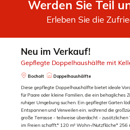
Werden Sie Teil un
Erleben Sie die Zufr
Neu im Verkauf!
Gepflegte Doppelhaushälfte mit Kell
Bocholt
Doppelhaushälfte
Diese gepflegte Doppelhaushälfte bietet ideale Vo
für Paare oder kleine Familien, die ein behagliches 
ruhiger Umgebung suchen. Ein gepflegter Garten lä
Entspannen und Verweilen ein, während die großzüg
große Terrasse - teilweise überdacht - zusätzlich
im Freien schafft.* 120 m² Wohn-/Nutzfläche* 256