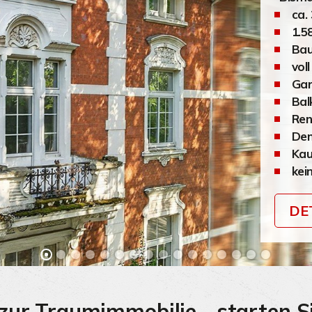
ca.
1.5
Bau
vol
Gar
Bal
Ren
Den
Kau
kei
DE
zur Traumimmobilie - starten Si