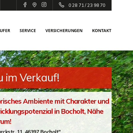
0 28 71 / 23 98 70
UFER
SERVICE
VERSICHERUNGEN
KONTAKT
 im Verkauf!
risches Ambiente mit Charakter und
cklungspotenzial in Bocholt, Nähe
rum!
rckstr. 11, 46397 Bocholt"