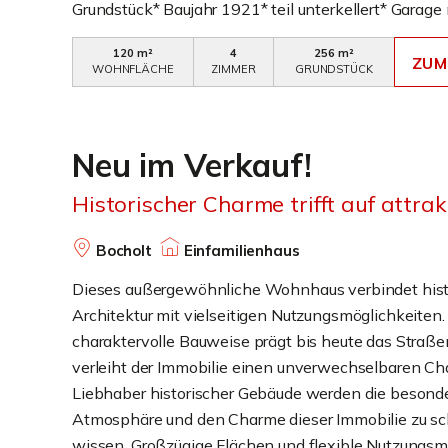
Grundstück* Baujahr 1921* teil unterkellert* Garage 
Abstellbereich für Fahrräder und Gartengeräte* 25 m
120 m²
4
256 m²
teilweise überdachte Terrasse* gepflegter Garten*
ZUM
WOHNFLÄCHE
ZIMMER
GRUNDSTÜCK
bereits im Kaufpreis enthalten* Bad aus 2019* 2 S
Mehrzweckraum im Dachgeschoss* ideal für die klei
oder Paare* keine weitere Käufer-ProvisionSONSTI
Neu im Verkauf!
Doppelhaushälfte mit angenehmer Wohnatmosphär
modernisiertem Badezimmer aus dem Jahr 2019. Die
Historischer Charme trifft auf attra
teilweise überdachte Terrasse mit ca. 25 m² lädt 
und Verweilen im gepflegten Garten ein. Die Garage
Bocholt
Einfamilienhaus
separatem Abstellbereich für Fahrräder und Garteng
Dieses außergewöhnliche Wohnhaus verbindet hist
zusätzlichen Komfort im Alltag. Die Immobilie eignet 
Architektur mit vielseitigen Nutzungsmöglichkeiten.
Paare oder die kleine Familie.Erhalten Sie exklusiv
charaktervolle Bauweise prägt bis heute das Straße
Ihrem persönlichen VIDEO-LINK und erkunden Sie d
verleiht der Immobilie einen unverwechselbaren Cha
Räumlichkeiten Ihrer Traumimmobilie bereits im Vora
Liebhaber historischer Gebäude werden die besond
VIDEO-BESICHTIGUNG. Weitere Details besprechen 
Atmosphäre und den Charme dieser Immobilie zu s
einem persönlichen Gespräch mit
wissen. Großzügige Flächen und flexible Nutzungsm