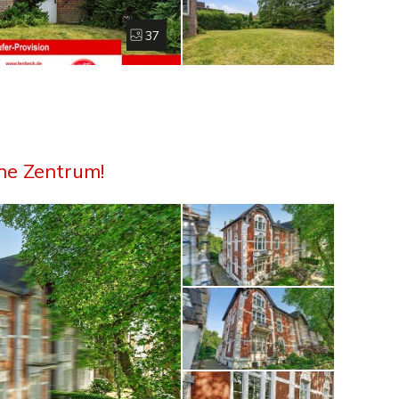
37
he Zentrum!