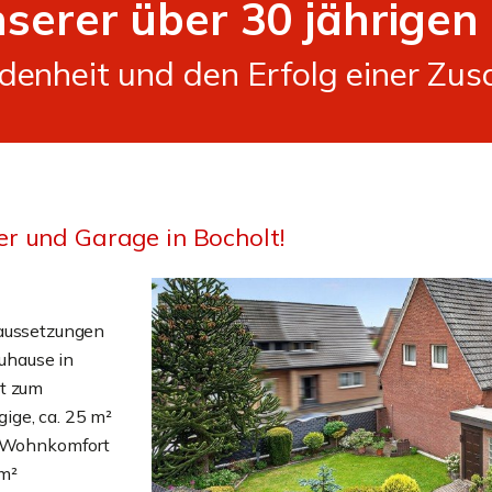
serer über 30 jährigen
iedenheit und den Erfolg einer Zu
er und Garage in Bocholt!
raussetzungen
Zuhause in
dt zum
ige, ca. 25 m²
en Wohnkomfort
 m²