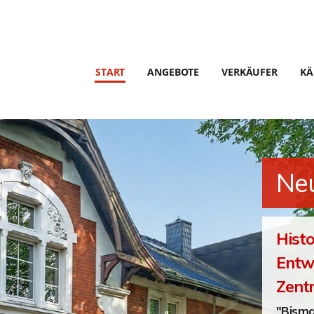
START
ANGEBOTE
VERKÄUFER
KÄ
Neu
Histo
Entwi
Zent
"Bisma