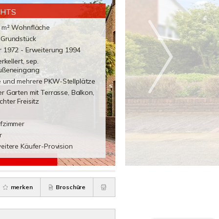
GHTS
6 m² Wohnfläche
 Grundstück
r 1972 - Erweiterung 1994
erkellert, sep.
außeneingang
 und mehrere PKW-Stellplätze
r Garten mit Terrasse, Balkon,
hter Freisitz
afzimmer
r
eitere Käufer-Provision
merken
Broschüre