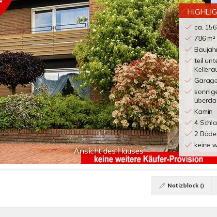
HIGHLI
ca. 15
786 m²
Baujah
teil unt
Keller
Garage
sonnige
überdac
Kamin
4 Schl
2 Bäde
keine w
Ansicht des Hauses
Notizblock (
)