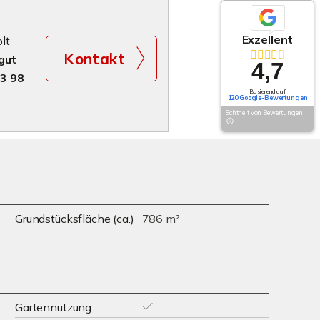
Exzellent
lt
Kontakt
gut
4,7
23 98
Basierend auf
120 Google-Bewertungen
Echtheit von Bewertungen
Grundstücksfläche (ca.)
786 m²
Gartennutzung