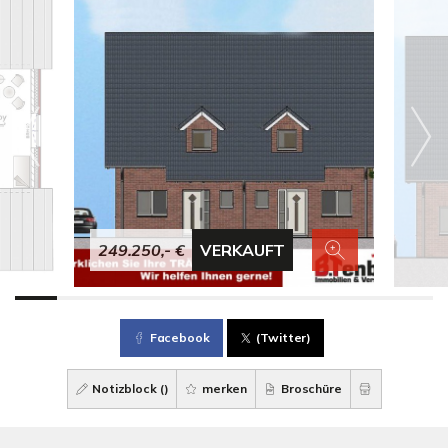
249.250,- €
VERKAUFT
Facebook
(Twitter)
Notizblock (
)
merken
Broschüre