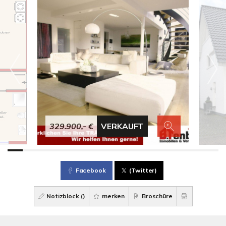
329.900,- €
VERKAUFT
Facebook
(Twitter)
Notizblock (
)
merken
Broschüre