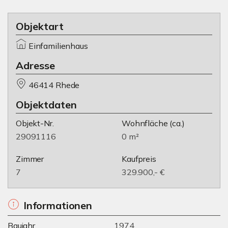
Objektart
Einfamilienhaus
Adresse
46414 Rhede
Objektdaten
Objekt-Nr.
Wohnfläche
(ca.)
29091116
0 m²
Zimmer
Kaufpreis
7
329.900,- €
Informationen
Baujahr
1974