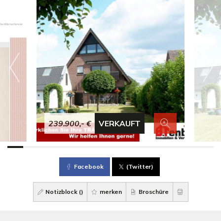
239.900,- €
VERKAUFT
Facebook
(Twitter)
Notizblock (
)
merken
Broschüre