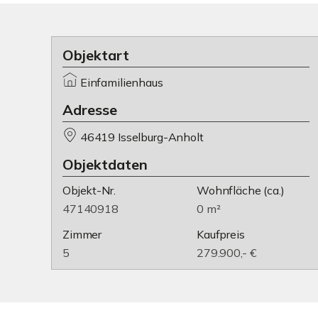
Objektart
Einfamilienhaus
Adresse
46419 Isselburg-Anholt
Objektdaten
Objekt-Nr.
Wohnfläche
(ca.)
47140918
0 m²
Zimmer
Kaufpreis
5
279.900,- €