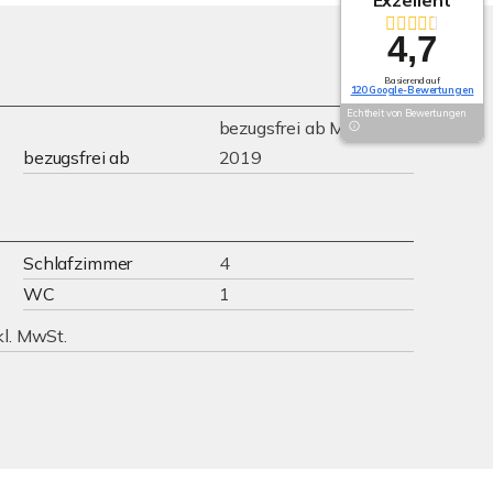
4,7
Basierend auf
120 Google-Bewertungen
Echtheit von Bewertungen
bezugsfrei ab März
bezugsfrei ab
2019
Schlafzimmer
4
WC
1
kl. MwSt.