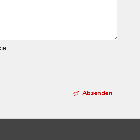
lie.
Absenden