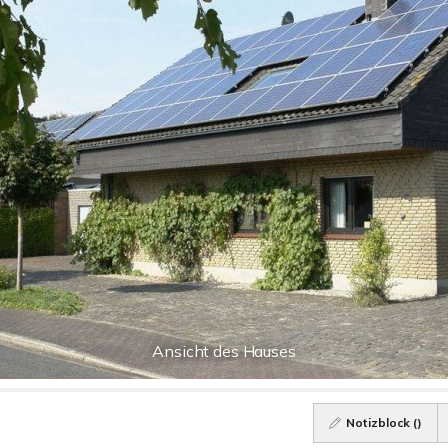
Ansicht des Hauses
Notizblock (
)