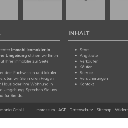
L
INHALT
tenter
Immobilienmakler in
Start
und Umgebung
stehen wir Ihnen
Angebote
f Ihrer Immobilie zur Seite.
Verkäufer
Käufer
sendem Fachwissen und lokaler
Service
beraten wir Sie in allen Fragen
Versicherungen
r Haus oder Ihre Wohnung in
Kontakt
nd Umgebung. Sprechen Sie uns
nd für Sie da.
mmonia GmbH
Impressum
AGB
Datenschutz
Sitemap
Widerr