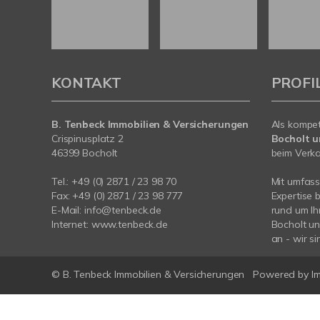
KONTAKT
PROFI
B. Tenbeck Immobilien & Versicherungen
Als kompe
Crispinusplatz 2
Bocholt 
46399 Bocholt
beim Verkau
Tel.: +49 (0) 2871 / 23 98 70
Mit umfas
Fax: +49 (0) 2871 / 23 98 777
Expertise 
E-Mail: info@tenbeck.de
rund um Ih
Internet: www.tenbeck.de
Bocholt u
an - wir si
© B. Tenbeck Immobilien & Versicherungen
Powered by I