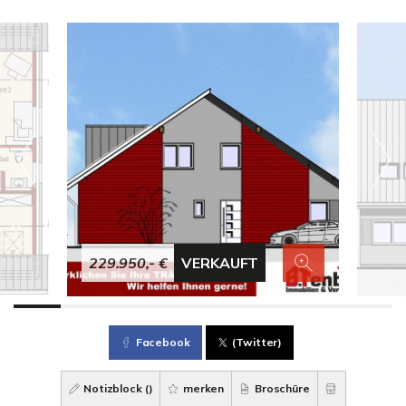
229.950,- €
VERKAUFT
Facebook
(Twitter)
Notizblock (
)
merken
Broschüre