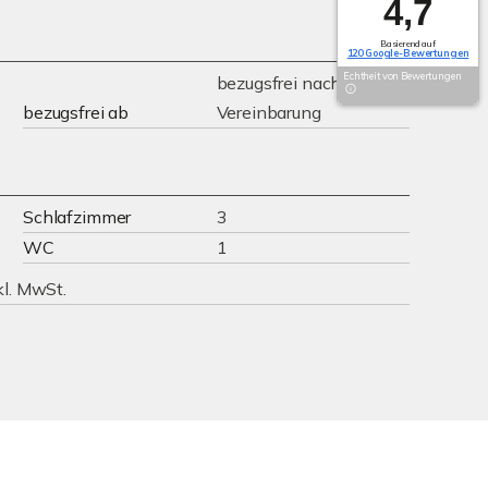
4,7
Basierend auf
120 Google-Bewertungen
Echtheit von Bewertungen
bezugsfrei nach
bezugsfrei ab
Vereinbarung
Schlafzimmer
3
WC
1
kl. MwSt.