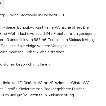
s
age - Nähe Stadtwald in Bocholt!!!+++
rn - dieser Bungalow lässt keine Wünsche offen. Die
. Eine Wohnfläche von ca. 164 m² bietet Ihnen genügend
lert. Grundstück von 567 m², Terrrasse in Südausrichtung,
 ... sind nur einige weitere Vorzüge dieser
s eine moderne Einbauküche enthalten.
sönlichen Gespräch mit Ihnen.
schränke und E-Geräte), Wohn-/Esszimmer, Gäste-WC,
mer, 2 große Kinderzimmer, Bad (begehbare Dusche,
üro und große Terrasse in Südausrichtung