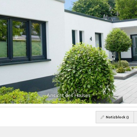
Ansicht des Hauses
Notizblock (
)