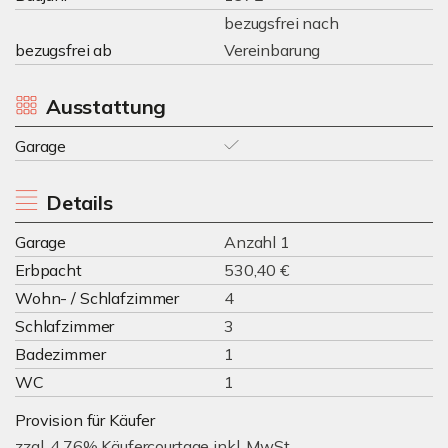
bezugsfrei nach
bezugsfrei ab
Vereinbarung
Ausstattung
Garage
Details
Garage
Anzahl 1
Erbpacht
530,40 €
Wohn- / Schlafzimmer
4
Schlafzimmer
3
Badezimmer
1
WC
1
Provision für Käufer
zzgl. 4,76% Käufercourtage inkl. MwSt.