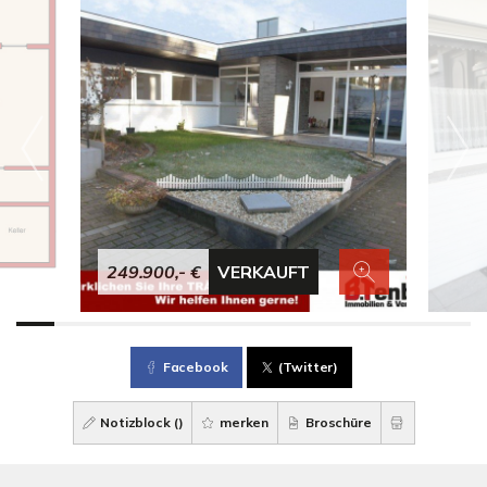
249.900,- €
VERKAUFT
Facebook
(Twitter)
Notizblock (
)
merken
Broschüre