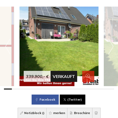
339.900,- €
VERKAUFT
Facebook
(Twitter)
Notizblock (
)
merken
Broschüre