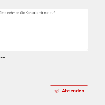
lie.
Absenden