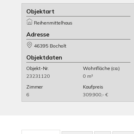
Objektart
Reihenmittelhaus
Adresse
46395 Bocholt
Objektdaten
Objekt-Nr.
Wohnfläche
(ca.)
23231120
0 m²
Zimmer
Kaufpreis
6
309.900,- €