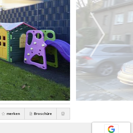
merken
Broschüre