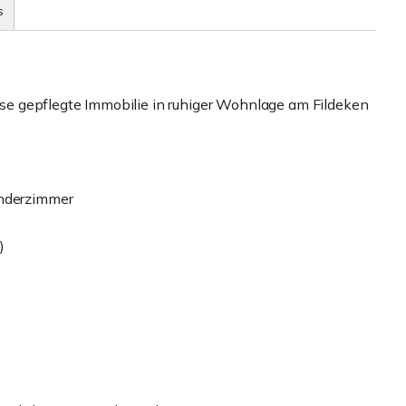
s
diese gepflegte Immobilie in ruhiger Wohnlage am Fildeken
inderzimmer
)