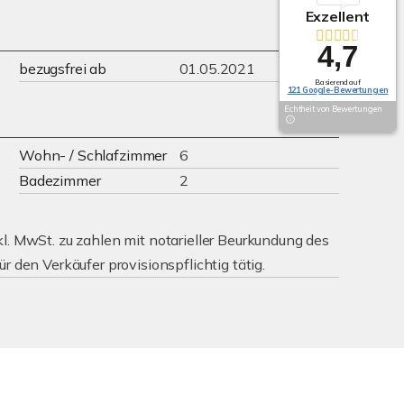
Exzellent
4,7
bezugsfrei ab
01.05.2021
Basierend auf
121 Google-Bewertungen
Echtheit von Bewertungen
Wohn- / Schlafzimmer
6
Badezimmer
2
kl. MwSt. zu zahlen mit notarieller Beurkundung des
ür den Verkäufer provisionspflichtig tätig.