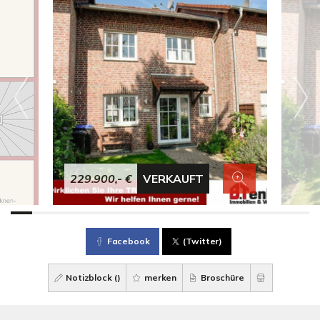
229.900,- €
VERKAUFT
Facebook
(Twitter)
Notizblock (
)
merken
Broschüre