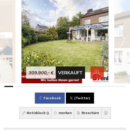
309.900,- €
VERKAUFT
Facebook
(Twitter)
Notizblock (
)
merken
Broschüre