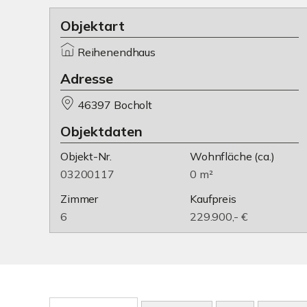
Objektart
Reihenendhaus
Adresse
46397 Bocholt
Objektdaten
Objekt-Nr.
Wohnfläche
(ca.)
03200117
0 m²
Zimmer
Kaufpreis
6
229.900,- €