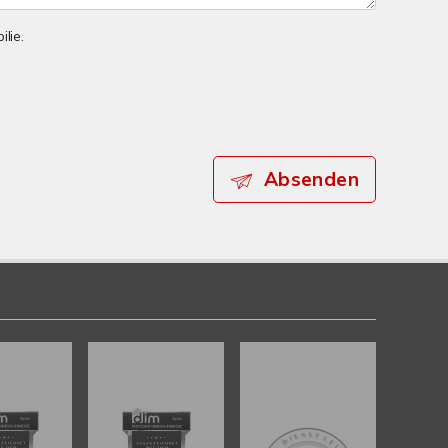
lie.
Absenden