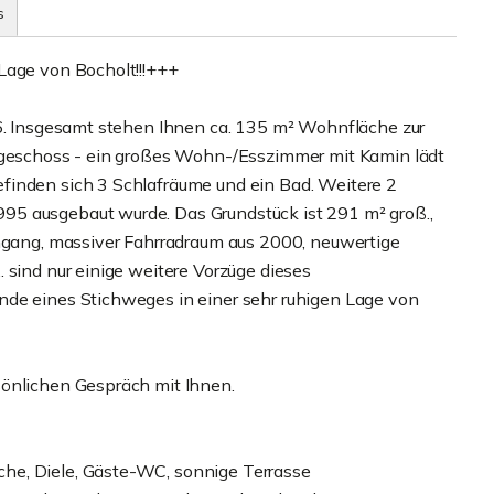
s
Lage von Bocholt!!!+++
56. Insgesamt stehen Ihnen ca. 135 m² Wohnfläche zur
rdgeschoss - ein großes Wohn-/Esszimmer mit Kamin lädt
finden sich 3 Schlafräume und ein Bad. Weitere 2
95 ausgebaut wurde. Das Grundstück ist 291 m² groß.,
ingang, massiver Fahrradraum aus 2000, neuwertige
 sind nur einige weitere Vorzüge dieses
nde eines Stichweges in einer sehr ruhigen Lage von
sönlichen Gespräch mit Ihnen.
he, Diele, Gäste-WC, sonnige Terrasse