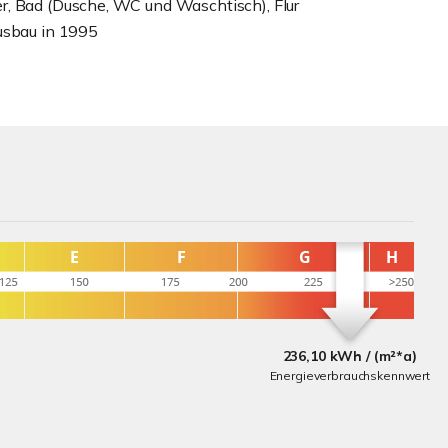
r, Bad (Dusche, WC und Waschtisch), Flur
Ausbau in 1995
236,10 kWh / (m²*a)
Energieverbrauchskennwert