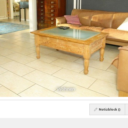
... Wohnen
Notizblock (
)