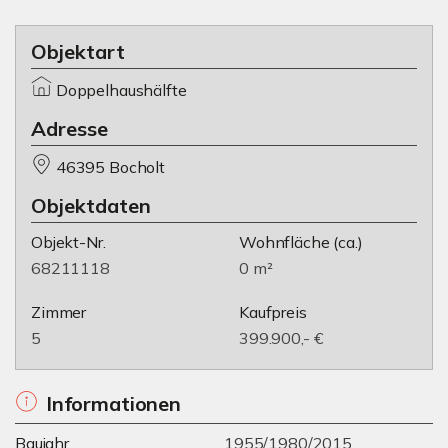
Objektart
Doppelhaushälfte
Adresse
46395 Bocholt
Objektdaten
Objekt-Nr.
Wohnfläche
(ca.)
68211118
0 m²
Zimmer
Kaufpreis
5
399.900,- €
Informationen
Baujahr
1955/1980/2015