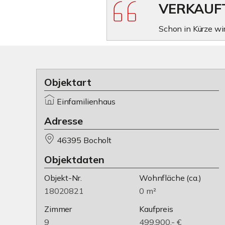
VERKAUF
Schon in Kürze wi
Objektart
Einfamilienhaus
Adresse
46395 Bocholt
Objektdaten
Objekt-Nr.
Wohnfläche
(ca.)
18020821
0 m²
Zimmer
Kaufpreis
9
499.900,- €