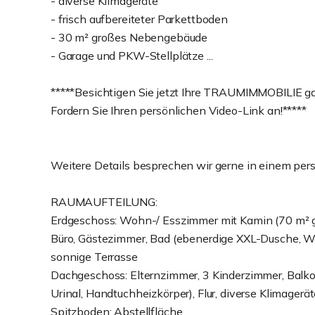
- diverse Klimageräte
- frisch aufbereiteter Parkettboden
- 30 m² großes Nebengebäude
- Garage und PKW-Stellplätze ...
*****Besichtigen Sie jetzt Ihre TRAUMIMMOBILIE 
Fordern Sie Ihren persönlichen Video-Link an!*****
Weitere Details besprechen wir gerne in einem per
RAUMAUFTEILUNG:
Erdgeschoss: Wohn-/ Esszimmer mit Kamin (70 m² gr
Büro, Gästezimmer, Bad (ebenerdige XXL-Dusche, 
sonnige Terrasse
Dachgeschoss: Elternzimmer, 3 Kinderzimmer, Balko
Urinal, Handtuchheizkörper), Flur, diverse Klimager
Spitzboden: Abstellfläche