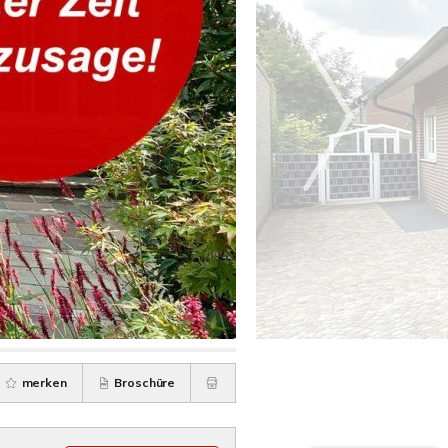
merken
Broschüre