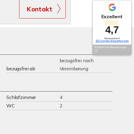
Kontakt
Exzellent
4,7
Basierend auf
121 Google-Bewertungen
Echtheit von Bewertungen
bezugsfrei nach
bezugsfrei ab
Vereinbarung
Schlafzimmer
4
WC
2