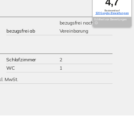
4,7
Basierend auf
120 Google-Bewertungen
Echtheit von Bewertungen
bezugsfrei nach
bezugsfrei ab
Vereinbarung
Schlafzimmer
2
WC
1
kl. MwSt.