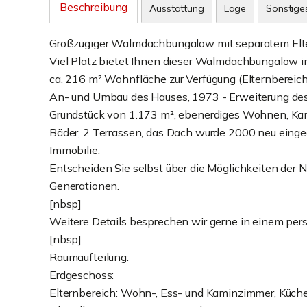
Beschreibung
Ausstattung
Lage
Sonstige
Großzügiger Walmdachbungalow mit separatem Elter
Viel Platz bietet Ihnen dieser Walmdachbungalow i
ca. 216 m² Wohnfläche zur Verfügung (Elternbereich 
An- und Umbau des Hauses, 1973 - Erweiterung d
Grundstück von 1.173 m², ebenerdiges Wohnen, Kami
Bäder, 2 Terrassen, das Dach wurde 2000 neu eingede
Immobilie.
Entscheiden Sie selbst über die Möglichkeiten der Nu
Generationen.
[nbsp]
Weitere Details besprechen wir gerne in einem per
[nbsp]
Raumaufteilung:
Erdgeschoss:
Elternbereich: Wohn-, Ess- und Kaminzimmer, Küche