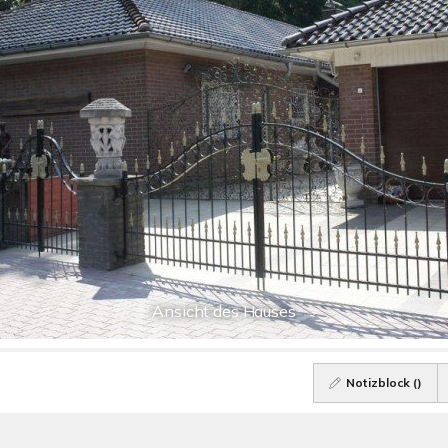
Ansicht des Hauses
Notizblock (
)