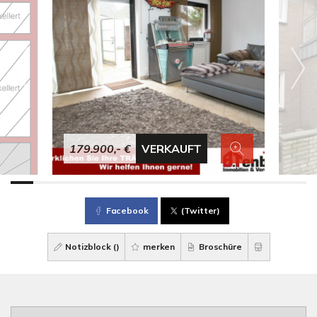
179.900,- €
VERKAUFT
Facebook
(Twitter)
Notizblock (
)
merken
Broschüre