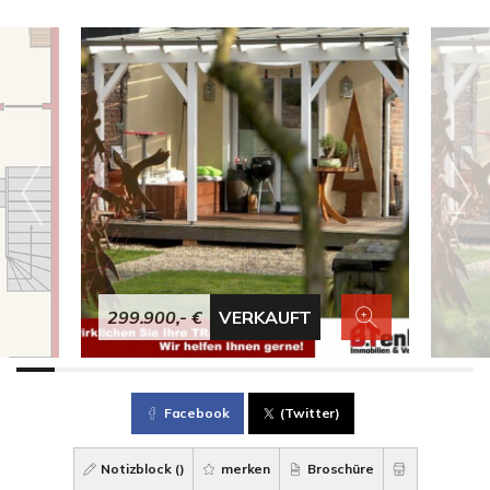
299.900,- €
VERKAUFT
Facebook
(Twitter)
Notizblock (
)
merken
Broschüre