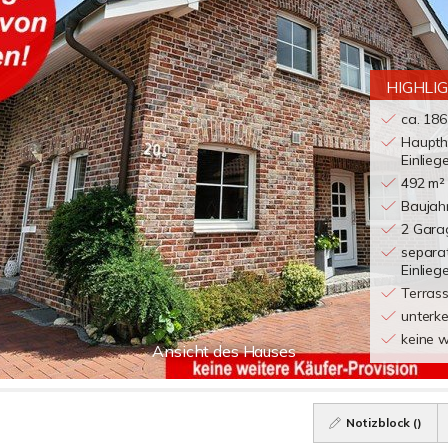
HIGHLI
ca. 18
Haupth
Einlie
492 m²
Baujah
2 Gara
separa
Einlie
Terras
unterke
keine w
Ansicht des Hauses
Notizblock (
)