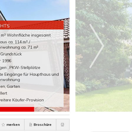
GHTS
6 m² Wohnfläche insgesamt
aus ca. 114 m² /
gerwohnung ca. 71 m²
 Grundstück
r 1996
gen , PKW-Stellplätze
te Eingänge für Haupthaus und
gerwohnung
sen, Garten
llert
eitere Käufer-Provision
merken
Broschüre