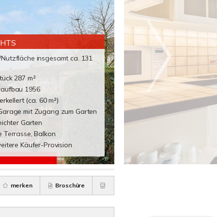
GHTS
Nutzfläche insgesamt ca. 131
tück 287 m²
aufbau 1956
erkellert (ca. 60 m²)
Garage mit Zugang zum Garten
eichter Garten
e Terrasse, Balkon
eitere Käufer-Provision
merken
Broschüre