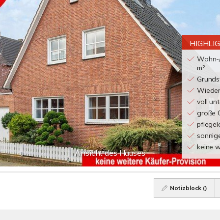
HIGHLI
Wohn-/
m²
Grunds
Wieder
voll unt
große 
pflegel
sonnig
keine w
Ansicht des Hauses
Notizblock (
)