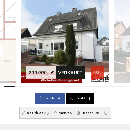
299.900,- €
VERKAUFT
Facebook
(Twitter)
Notizblock (
)
merken
Broschüre