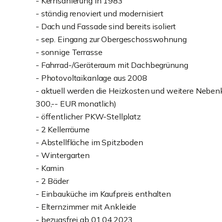
- Kernsanierung in 1983
- ständig renoviert und modernisiert
- Dach und Fassade sind bereits isoliert
- sep. Eingang zur Obergeschosswohnung
- sonnige Terrasse
- Fahrrad-/Geräteraum mit Dachbegrünung
- Photovoltaikanlage aus 2008
- aktuell werden die Heizkosten und weitere Nebenk
300,-- EUR monatlich)
- öffentlicher PKW-Stellplatz
- 2 Kellerräume
- Abstellfläche im Spitzboden
- Wintergarten
- Kamin
- 2 Bäder
- Einbauküche im Kaufpreis enthalten
- Elternzimmer mit Ankleide
- bezugsfrei ab 01.04.2023