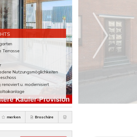
GHTS
garten
e Terrasse
r
iedene Nutzungsmöglichkeiten
geschoss
 renoviert u. modernisiert
oltaikanlage
merken
Broschüre