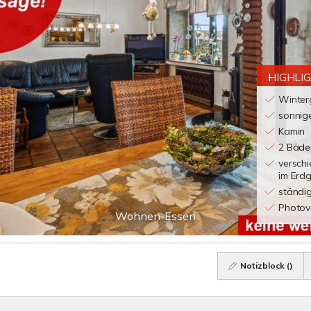
HIGHLI
Winter
sonnig
Kamin
2 Bäde
versch
im Erd
ständig
Photov
Wohnen-Essen
Notizblock (
)