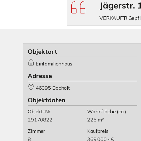
Jägerstr. 
VERKAUFT! Gepfleg
Objektart
Einfamilienhaus
Adresse
46395 Bocholt
Objektdaten
Objekt-Nr.
Wohnfläche
(ca.)
29170822
225 m²
Zimmer
Kaufpreis
8
369.000,- €