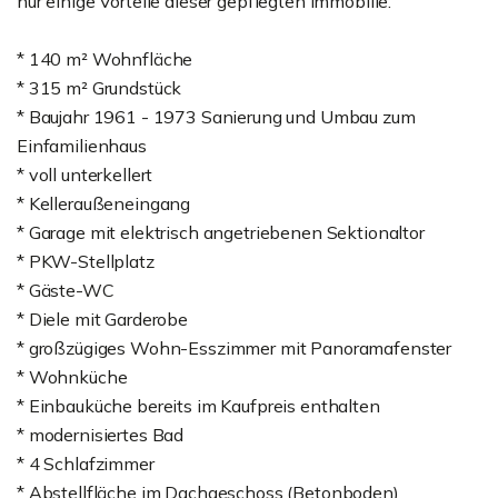
nur einige Vorteile dieser gepflegten Immobilie.
* 140 m² Wohnfläche
* 315 m² Grundstück
* Baujahr 1961 - 1973 Sanierung und Umbau zum
Einfamilienhaus
* voll unterkellert
* Kelleraußeneingang
* Garage mit elektrisch angetriebenen Sektionaltor
* PKW-Stellplatz
* Gäste-WC
* Diele mit Garderobe
* großzügiges Wohn-Esszimmer mit Panoramafenster
* Wohnküche
* Einbauküche bereits im Kaufpreis enthalten
* modernisiertes Bad
* 4 Schlafzimmer
* Abstellfläche im Dachgeschoss (Betonboden)