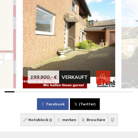
199.900,- €
VERKAUFT
Facebook
(Twitter)
Notizblock (
)
merken
Broschüre