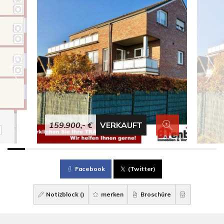
159.900,- €
VERKAUFT
Facebook
(Twitter)
Notizblock (
)
merken
Broschüre