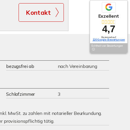
Kontakt
Exzellent
4,7
Basierend auf
120 Google-Bewertungen
Echtheit von Bewertungen
bezugsfrei ab
nach Vereinbarung
Schlafzimmer
3
nkl. MwSt. zu zahlen mit notarieller Beurkundung.
 provisionspflichtig tätig.