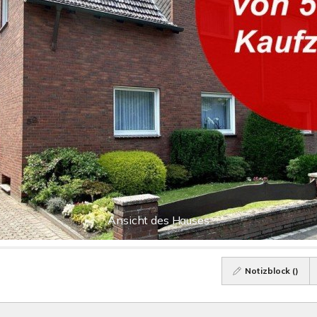
Ansicht des Hauses
Notizblock (
)