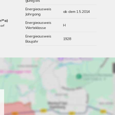
gültig bis
Energieausweis
ab dem 1.5.2014
Jahrgang
m²*a)
Energieausweis
H
arf
Werteklasse
Energieausweis
1928
Baujahr