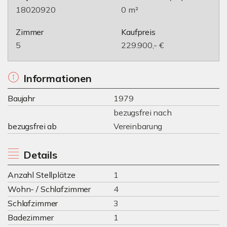
18020920
0 m²
Zimmer
Kaufpreis
5
229.900,- €
Informationen
Baujahr
1979
bezugsfrei nach
bezugsfrei ab
Vereinbarung
Details
Anzahl Stellplätze
1
Wohn- / Schlafzimmer
4
Schlafzimmer
3
Badezimmer
1