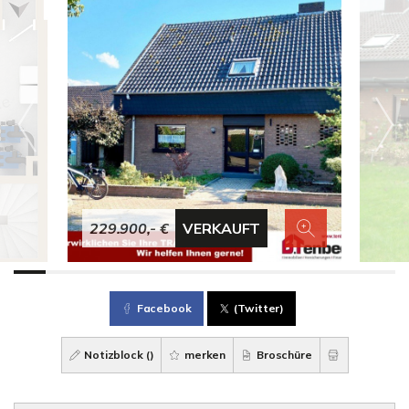
229.900,- €
VERKAUFT
Facebook
(Twitter)
Notizblock (
)
merken
Broschüre