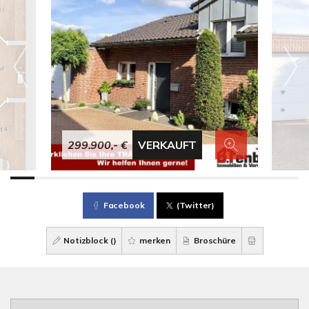
299.900,- €
VERKAUFT
Facebook
(Twitter)
Notizblock (
)
merken
Broschüre