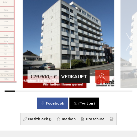
129.900,- €
VERKAUFT
Facebook
(Twitter)
Notizblock (
)
merken
Broschüre