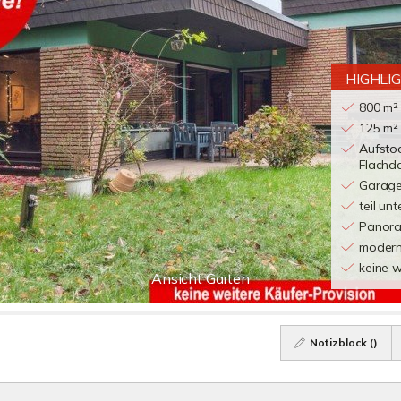
HIGHLI
800 m²
125 m²
Aufsto
Flachd
Garage/
teil unt
Panora
modern
keine w
Ansicht Garten
Notizblock (
)