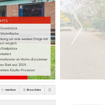
GHTS
 Grundstück
 Wohnfläche
ckung um eine weitere Etage mit
ach möglich
Stellplätze
erkellert
mafenster im Wohn-/Esszimmer
es Bad aus 2019
eitere Käufer-Provision
merken
Broschüre