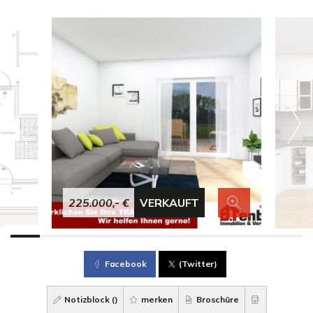
225.000,- €
VERKAUFT
Facebook
(Twitter)
Notizblock (
)
merken
Broschüre